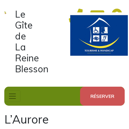
Le
Gîte
de
La
Reine
Blesson
RÉSERVER
L’Aurore