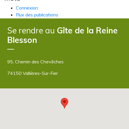
Connexion
Flux des publications
Flux des commentaires
Se rendre au
Gîte de la Reine
Site de WordPress-FR
Blesson
95, Chemin des Chevêches
74150 Vallières-Sur-Fier