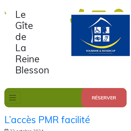
Le
Gîte
de
La
Reine
Blesson
RÉSERVER
L’accès PMR facilité