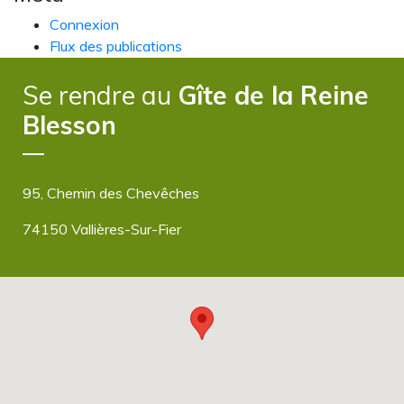
Connexion
Flux des publications
Flux des commentaires
Se rendre au
Gîte de la Reine
Site de WordPress-FR
Blesson
95, Chemin des Chevêches
74150 Vallières-Sur-Fier