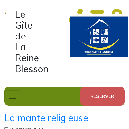
Le
Gîte
de
La
Reine
Blesson
RÉSERVER
La mante religieuse