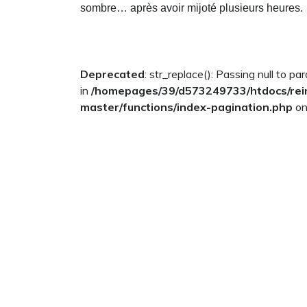
sombre… après avoir mijoté plusieurs heures.
Deprecated
: str_replace(): Passing null to p
in
/homepages/39/d573249733/htdocs/rei
master/functions/index-pagination.php
on