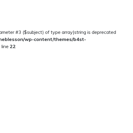
arameter #3 ($subject) of type array|string is deprecated
neblesson/wp-content/themes/b4st-
 line
22