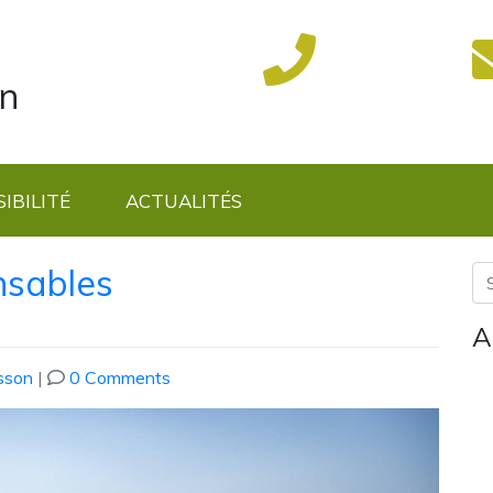
on
IBILITÉ
ACTUALITÉS
nsables
A
sson
|
0 Comments