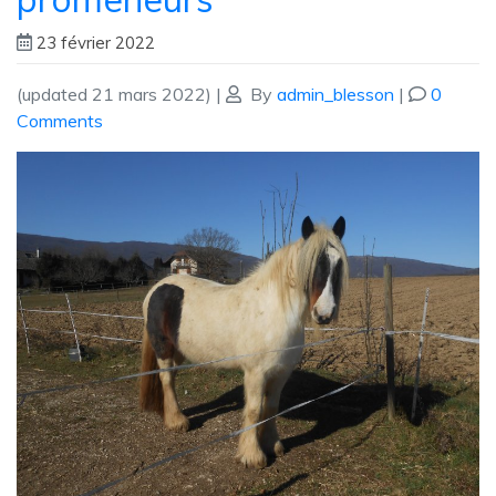
23 février 2022
(updated 21 mars 2022)
|
By
admin_blesson
|
0
Comments