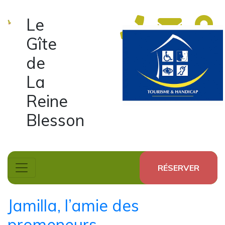
Le
Gîte
de
La
Reine
Blesson
RÉSERVER
Jamilla, l’amie des
promeneurs