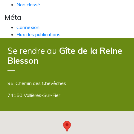
Non classé
Méta
Connexion
Flux des publications
Flux des commentaires
Se rendre au
Gîte de la Reine
Site de WordPress-FR
Blesson
95, Chemin des Chevêches
74150 Vallières-Sur-Fier