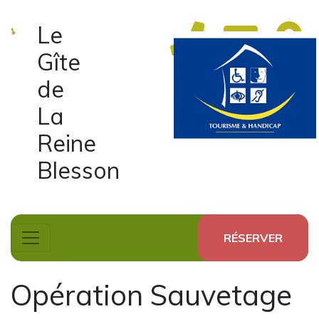
Le
Gîte
de
La
Reine
Blesson
RÉSERVER
Opération Sauvetage