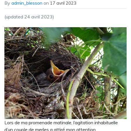
By
admin_blesson
on
17 avril 2023
(updated 24 avril 2023)
Lors de ma promenade matinale, l’agitation inhabituelle
d’un couple de merles a attiré mon attention.