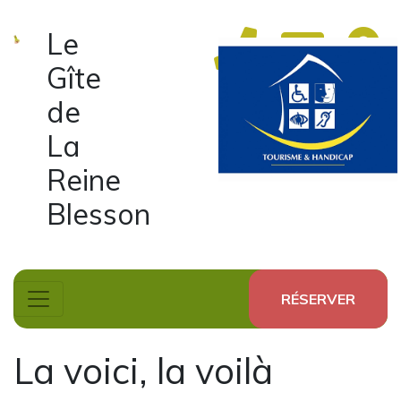
Le
Gîte
de
La
Reine
Blesson
RÉSERVER
La voici, la voilà