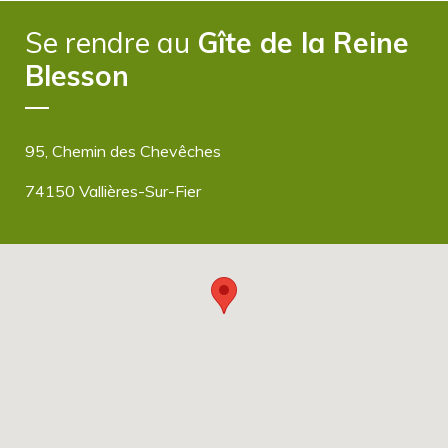
Flux des commentaires
Se rendre au
Gîte de la Reine
Site de WordPress-FR
Blesson
95, Chemin des Chevêches
74150 Vallières-Sur-Fier