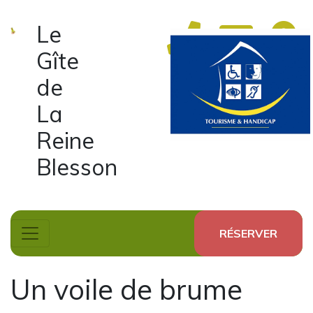
Le
Gîte
de
La
Reine
Blesson
RÉSERVER
Un voile de brume